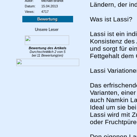
Autor:
Michael Brandt
Ländern, der in
Datum:
15.04.2013
Views:
4717
Was ist Lassi?
Bewertung
Lassi ist ein in
Konsistenz des 
und sorgt für e
Bewertung des
Artikels
Durchschnittlich
2
von
5
Fettgehalt dem 
bei
11
Bewertung(en)
Lassi Variation
Das erfrischend
Varianten, einer
auch Namkin Las
Ideal um sie be
Lassi wird mit Z
oder Fruchtpüre
Den eigenen Las