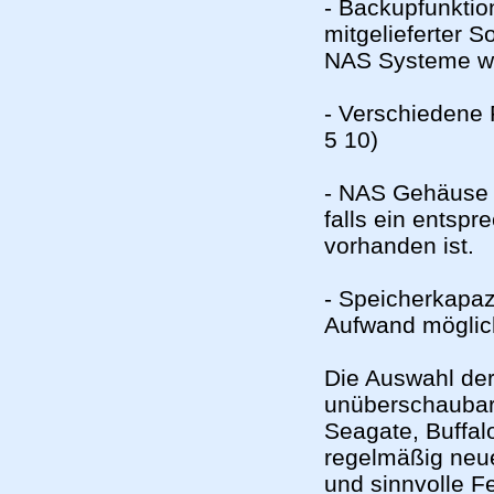
- Backupfunkti
mitgelieferter S
NAS Systeme wer
- Verschiedene 
5 10)
- NAS Gehäuse s
falls ein entsp
vorhanden ist.
- Speicherkapaz
Aufwand möglic
Die Auswahl de
unüberschaubar,
Seagate, Buffal
regelmäßig neue
und sinnvolle F