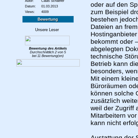
Autor:
Claas Schaefer
oder auf den Sp
Datum:
01.03.2013
zum Beispiel dr
Views:
4009
bestehen jedoch
Bewertung
Dateien an frem
Hostinganbieter
bekommt oder – 
abgelegten Dok
Bewertung des
Artikels
Durchschnittlich
2
von
5
technische Stör
bei
11
Bewertung(en)
Betrieb kann di
besonders, wenn
Mit einem klein
Büroräumen oder
können solche 
zusätzlich weit
weil der Zugrif
Mitarbeitern vo
kann nicht erfol
Austattung der