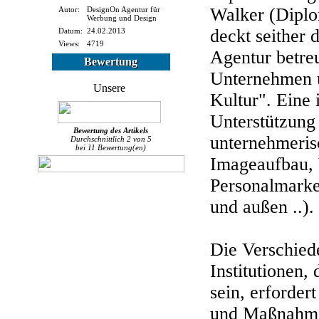
Walker (Diplo
Autor:
DesignOn Agentur für
Werbung und Design
deckt seither
Datum:
24.02.2013
Views:
4719
Agentur betre
Bewertung
Unternehmen 
Kultur". Eine 
Unterstützung
Bewertung des
Artikels
unternehmeris
Durchschnittlich
2
von
5
bei
11
Bewertung(en)
Imageaufbau, V
Personalmarke
und außen ..).
Die Verschied
Institutionen,
sein, erforder
und Maßnahme