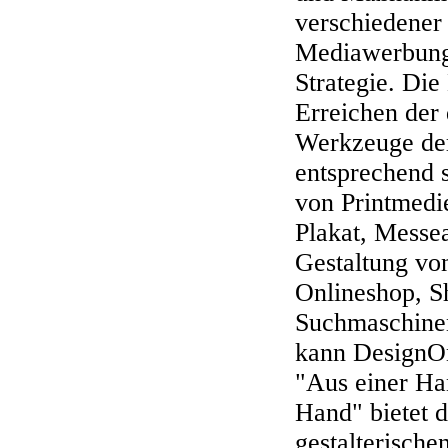
verschiedener
Mediawerbung
Strategie.
Die 
Erreichen der
Werkzeuge der
entsprechend s
von Printmedie
Plakat, Messea
Gestaltung vo
Onlineshop, 
Suchmaschinen
kann DesignOn
"Aus einer Han
Hand" bietet 
gestalterische