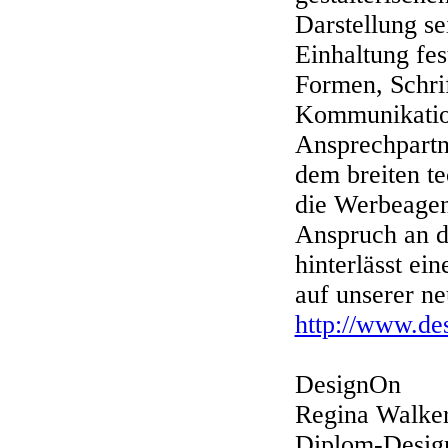
Darstellung s
Einhaltung fes
Formen, Schri
Kommunikation
Ansprechpartne
dem breiten t
die Werbeagen
Anspruch an d
hinterlässt ei
auf unserer n
http://www.de
DesignOn
Regina Walke
Diplom-Desig