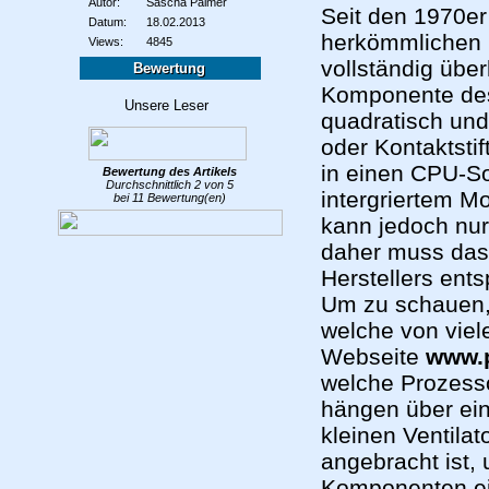
Autor:
Sascha Palmer
Seit den 1970er
Datum:
18.02.2013
herkömmlichen C
Views:
4845
vollständig über
Bewertung
Komponente des
quadratisch und
oder Kontaktstif
in einen CPU-So
Bewertung des
Artikels
Durchschnittlich
2
von
5
intergriertem 
bei
11
Bewertung(en)
kann jedoch nur
daher muss das
Herstellers ent
Um zu schauen,
welche von viel
Webseite
www.p
welche Prozess
hängen über ei
kleinen Ventilat
angebracht ist,
Komponenten ein