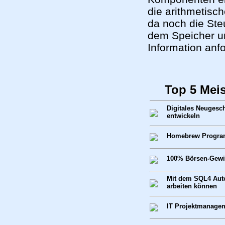
die arithmetisc
da noch die Ste
dem Speicher un
Information anfo
Top 5 Mei
Digitales Neugesc
entwickeln
Homebrew Progra
100% Börsen-Gewin
Mit dem SQL4 Aut
arbeiten können
IT Projektmanage