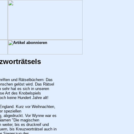
zworträtsels
riften und Rätselbüchern: Das
enschen gelöst wird. Das Rätsel
o sehr hat es sich in unseren
ese Art des Knobelspiels
noch keine Hundert Jahre alt!
 England. Kurz vor Weihnachten,
r speziellen
g, abgedruckt. Vor Wynne war es
m Namen "Die magischen
weiter, bis es druckreif und
auern, bis Kreuzworträtsel auch in
er Siegeszug des