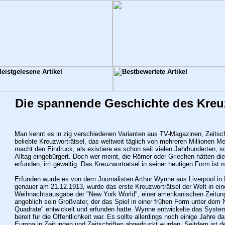
Die spannende Geschichte des Kreu
Man kennt es in zig verschiedenen Varianten aus TV-Magazinen, Zeitsch
beliebte Kreuzworträtsel, das weltweit täglich von mehreren Millionen M
macht den Eindruck, als existiere es schon seit vielen Jahrhunderten, s
Alltag eingebürgert. Doch wer meint, die Römer oder Griechen hätten di
erfunden, irrt gewaltig: Das Kreuzworträtsel in seiner heutigen Form ist 
Erfunden wurde es von dem Journalisten Arthur Wynne aus Liverpool in
genauer am 21.12.1913, wurde das erste Kreuzworträtsel der Welt in eine
Weihnachtsausgabe der "New York World", einer amerikanischen Zeitun
angeblich sein Großvater, der das Spiel in einer frühen Form unter de
Quadrate" entwickelt und erfunden hatte. Wynne entwickelte das System 
bereit für die Öffentlichkeit war. Es sollte allerdings noch einige Jahre d
Europa in Zeitungen und Zeitschriften abgedruckt wurden.
Seitdem ist d