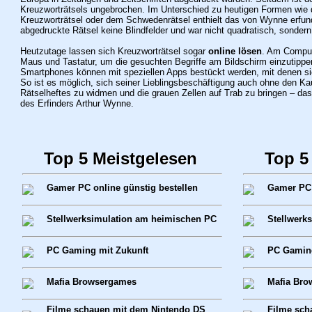
Kreuzworträtsels ungebrochen. Im Unterschied zu heutigen Formen wie
Kreuzworträtsel oder dem Schwedenrätsel enthielt das von Wynne erfund
abgedruckte Rätsel keine Blindfelder und war nicht quadratisch, sondern
Heutzutage lassen sich Kreuzworträtsel sogar
online lösen
. Am Compute
Maus und Tastatur, um die gesuchten Begriffe am Bildschirm einzutipp
Smartphones können mit speziellen Apps bestückt werden, mit denen sic
So ist es möglich, sich seiner Lieblingsbeschäftigung auch ohne den Kauf
Rätselheftes zu widmen und die grauen Zellen auf Trab zu bringen – das
des Erfinders Arthur Wynne.
Top 5 Meistgelesen
Top 5
Gamer PC online günstig bestellen
Gamer PC 
Stellwerksimulation am heimischen PC
Stellwerk
PC Gaming mit Zukunft
PC Gaming
Mafia Browsergames
Mafia Bro
Filme schauen mit dem Nintendo DS
Filme sch