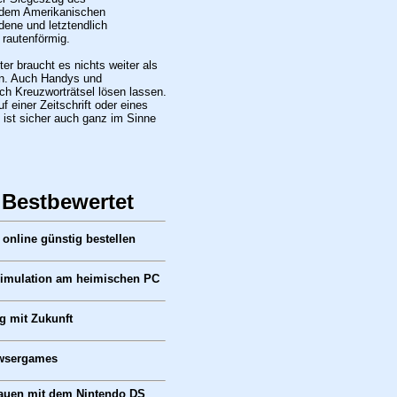
 dem Amerikanischen
ene und letztendlich
 rautenförmig.
r braucht es nichts weiter als
en. Auch Handys und
h Kreuzworträtsel lösen lassen.
 einer Zeitschrift oder eines
 ist sicher auch ganz im Sinne
 Bestbewertet
online günstig bestellen
simulation am heimischen PC
 mit Zukunft
wsergames
auen mit dem Nintendo DS