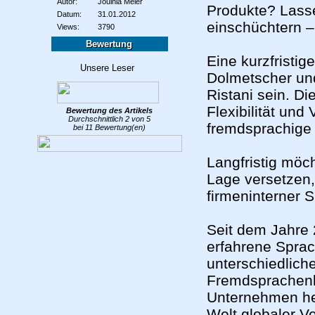
Autor:
Joulnia Meier
Produkte? Lasse
Datum:
31.01.2012
einschüchtern –
Views:
3790
Bewertung
Eine kurzfristig
Dolmetscher un
Ristani sein. Di
Flexibilität und
Bewertung des
Artikels
Durchschnittlich
2
von
5
fremdsprachige
bei
11
Bewertung(en)
Langfristig möch
Lage versetzen,
firmeninterner 
Seit dem Jahre 
erfahrene Sprac
unterschiedliche
Fremdsprachenke
Unternehmen heu
Welt globaler V