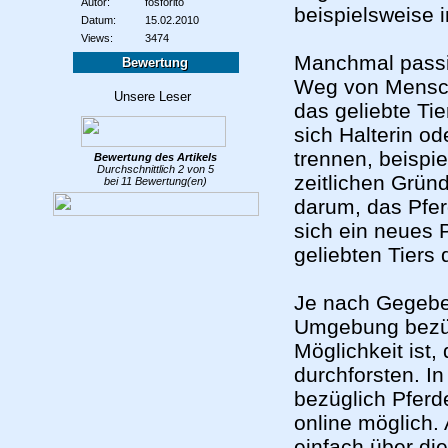
Autor:
fosforito
beispielsweise i
Datum:
15.02.2010
Views:
3474
Manchmal passi
Bewertung
Weg von Mens
das geliebte Ti
sich Halterin o
trennen, beispi
Bewertung des
Artikels
Durchschnittlich
2
von
5
zeitlichen Grü
bei
11
Bewertung(en)
darum, das Pfer
sich ein neues 
geliebten Tiers
Je nach Gegeben
Umgebung bezüg
Möglichkeit ist
durchforsten. I
bezüglich Pferd
online möglich.
einfach über di