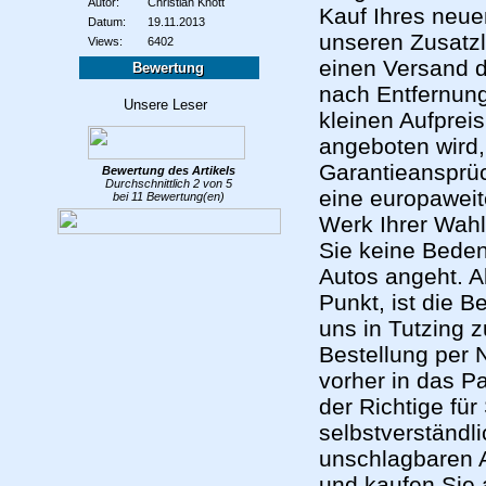
Autor:
Christian Knott
Kauf Ihres neue
Datum:
19.11.2013
unseren Zusatz
Views:
6402
einen Versand di
Bewertung
nach Entfernun
kleinen Aufprei
angeboten wird,
Garantieansprüc
Bewertung des
Artikels
Durchschnittlich
2
von
5
eine europaweit
bei
11
Bewertung(en)
Werk Ihrer Wah
Sie keine Bede
Autos angeht. Al
Punkt, ist die 
uns in Tutzing z
Bestellung per 
vorher in das Pa
der Richtige für
selbstverständli
unschlagbaren 
und kaufen Sie 