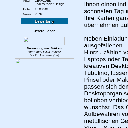
Autor:
DEVALDES
Ihnen einen ind
Leder&Papier Design
Datum:
10.09.2013
schönsten Tag i
Views:
2876
Ihre Karten ga
Bewertung
übernehmen auf
Neben Einladun
ausgefallenen L
Bewertung des
Artikels
Hierzu zählen 
Durchschnittlich
2
von
5
bei
11
Bewertung(en)
Laptops oder Ta
kreativen Deskt
Tubolino, lasse
Pinsel oder Make
passen sich de
Desktoporganise
belieben verbieg
wünschst. Das C
Aufbewahren vo
metallischen Ge
Stress-Squeezi