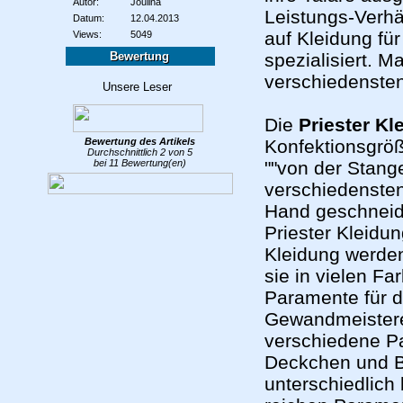
Autor:
Joulina
Leistungs-Verhä
Datum:
12.04.2013
auf Kleidung fü
Views:
5049
Bewertung
spezialisiert. M
verschiedensten
Die
Priester Kl
Bewertung des
Artikels
Konfektionsgröße
Durchschnittlich
2
von
5
bei
11
Bewertung(en)
""von der Stang
verschiedensten
Hand geschneide
Priester Kleidu
Kleidung werde
sie in vielen Fa
Paramente für d
Gewandmeistere
verschiedene Pa
Deckchen und Bä
unterschiedlich