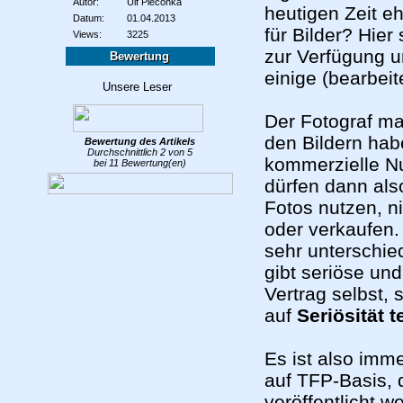
Autor:
Ulf Pieconka
heutigen Zeit e
Datum:
01.04.2013
für Bilder? Hie
Views:
3225
zur Verfügung u
Bewertung
einige (bearbeit
Der Fotograf ma
den Bildern hab
Bewertung des
Artikels
Durchschnittlich
2
von
5
kommerzielle N
bei
11
Bewertung(en)
dürfen dann also
Fotos nutzen, n
oder verkaufen. 
sehr unterschied
gibt seriöse un
Vertrag selbst,
auf
Seriösität t
Es ist also imm
auf TFP-Basis, 
veröffentlicht w