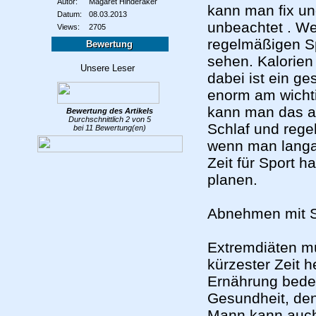
Autor:
Magaret Hinderaker
kann man fix u
Datum:
08.03.2013
unbeachtet . We
Views:
2705
regelmäßigen Sp
Bewertung
sehen. Kalorien
dabei ist ein ge
enorm am wicht
kann man das a
Bewertung des
Artikels
Durchschnittlich
2
von
5
Schlaf und rege
bei
11
Bewertung(en)
wenn man langa
Zeit für Sport 
planen.
Abnehmen mit S
Extremdiäten m
kürzester Zeit 
Ernährung bedeu
Gesundheit, den
Mann kann auch