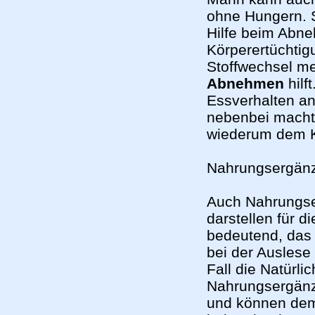
ohne Hungern. 
Hilfe beim Abne
Körperertüchtig
Stoffwechsel me
Abnehmen
hilf
Essverhalten an
nebenbei macht,
wiederum dem 
Nahrungsergänz
Auch Nahrungse
darstellen für d
bedeutend, das 
bei der Ausles
Fall die Natürli
Nahrungsergänzu
und können dem