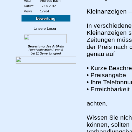
Autor:
Andreas Bach
Datum:
17.05.2012
Kleinanzeigen –
Views:
17764
Bewertung
In verschiedene
Kleinanzeigen s
Zeitungen müsse
der Preis nach d
Bewertung des
Artikels
Durchschnittlich
2
von
5
genau auf
bei
11
Bewertung(en)
• Kurze Beschr
• Preisangabe
• Ihre Telefon
• Erreichbarkeit
achten.
Wissen Sie nicht
können, sollten
Verhandlungsba